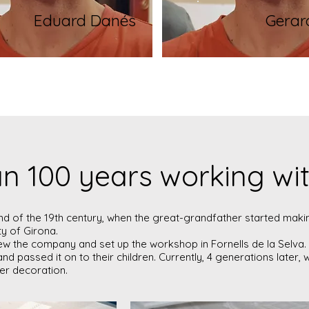
Eduard Danés
Gerar
n 100 years working wit
nd of the 19th century, when the great-grandfather started makin
ty of Girona.
grew the company and set up the workshop in Fornells de la Selva
d passed it on to their children. Currently, 4 generations later, we
er decoration.